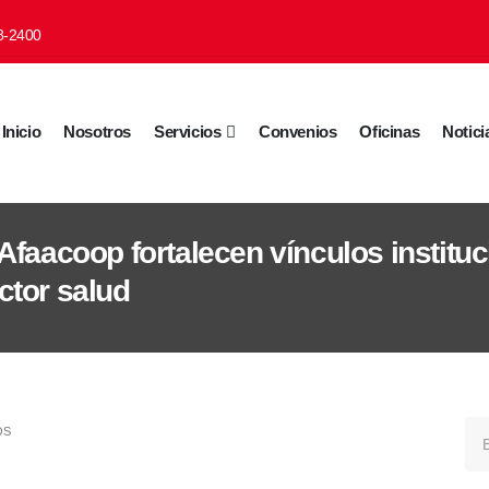
8-2400
Inicio
Nosotros
Servicios
Convenios
Oficinas
Notici
Afaacoop fortalecen vínculos institu
ctor salud
OS