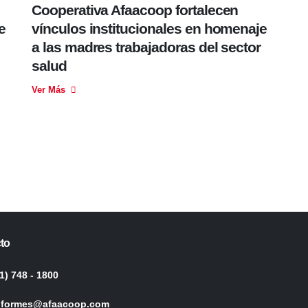
Cooperativa Afaacoop fortalecen
Hu
e
vínculos institucionales en homenaje
im
a las madres trabajadoras del sector
re
salud
se
Ver Más
Ver
to
1) 748 - 1800
nformes@afaacoop.com