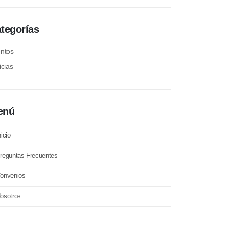
tegorías
ntos
icias
enú
nicio
reguntas Frecuentes
onvenios
osotros